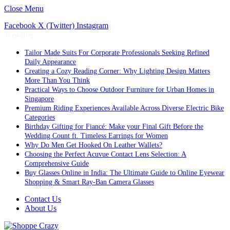
Close Menu
Facebook
X (Twitter)
Instagram
Trending
Tailor Made Suits For Corporate Professionals Seeking Refined
Daily Appearance
Creating a Cozy Reading Corner: Why Lighting Design Matters
More Than You Think
Practical Ways to Choose Outdoor Furniture for Urban Homes in
Singapore
Premium Riding Experiences Available Across Diverse Electric Bike
Categories
Birthday Gifting for Fiancé: Make your Final Gift Before the
Wedding Count ft. Timeless Earrings for Women
Why Do Men Get Hooked On Leather Wallets?
Choosing the Perfect Acuvue Contact Lens Selection: A
Comprehensive Guide
Buy Glasses Online in India: The Ultimate Guide to Online Eyewear
Shopping & Smart Ray-Ban Camera Glasses
Contact Us
About Us