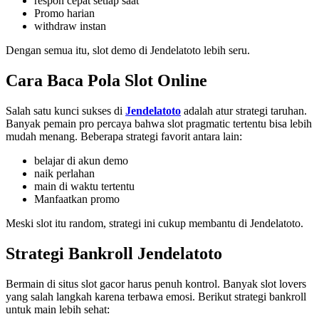
respon cepat setiap saat
Promo harian
withdraw instan
Dengan semua itu, slot demo di Jendelatoto lebih seru.
Cara Baca Pola Slot Online
Salah satu kunci sukses di
Jendelatoto
adalah atur strategi taruhan.
Banyak pemain pro percaya bahwa slot pragmatic tertentu bisa lebih
mudah menang. Beberapa strategi favorit antara lain:
belajar di akun demo
naik perlahan
main di waktu tertentu
Manfaatkan promo
Meski slot itu random, strategi ini cukup membantu di Jendelatoto.
Strategi Bankroll Jendelatoto
Bermain di situs slot gacor harus penuh kontrol. Banyak slot lovers
yang salah langkah karena terbawa emosi. Berikut strategi bankroll
untuk main lebih sehat: