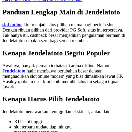
Panduan Lengkap Main di Jendelatoto
slot online
kini menjadi situs pilihan utama bagi pecinta slot.
Dengan ribuan pilihan dari provider PG Soft, situs ini terpercaya.
Tak hanya itu, cashback besar menjadikan pengalaman bermain di
Jendelatoto semakin seru bagi semua member.
Kenapa Jendelatoto Begitu Populer
Awalnya, banyak pemain terbatas di arena offline. Namun
Jendelatoto
hadir membawa perubahan besar dengan
menghadirkan slot online modern yang bisa dimainkan lewat HP.
Hasilnya, ribuan user kini lebih memilih situs ini sebagai tujuan
favorit.
Kenapa Harus Pilih Jendelatoto
Jendelatoto menawarkan keunggulan eksklusif, antara lain:
RTP slot tinggi
slot terbaru update tiap minggu