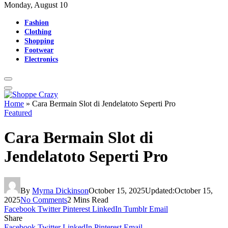
Monday, August 10
Fashion
Clothing
Shopping
Footwear
Electronics
Home
»
Cara Bermain Slot di Jendelatoto Seperti Pro
Featured
Cara Bermain Slot di
Jendelatoto Seperti Pro
By
Myrna Dickinson
October 15, 2025
Updated:
October 15,
2025
No Comments
2 Mins Read
Facebook
Twitter
Pinterest
LinkedIn
Tumblr
Email
Share
Facebook
Twitter
LinkedIn
Pinterest
Email