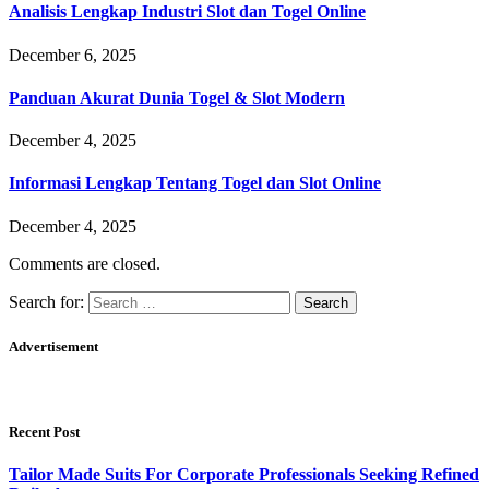
Analisis Lengkap Industri Slot dan Togel Online
December 6, 2025
Panduan Akurat Dunia Togel & Slot Modern
December 4, 2025
Informasi Lengkap Tentang Togel dan Slot Online
December 4, 2025
Comments are closed.
Search for:
Advertisement
Recent Post
Tailor Made Suits For Corporate Professionals Seeking Refined