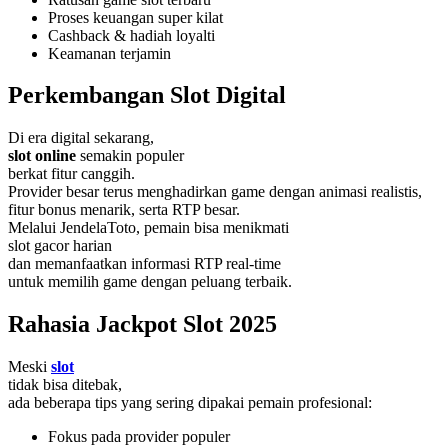
Proses keuangan super kilat
Cashback & hadiah loyalti
Keamanan terjamin
Perkembangan Slot Digital
Di era digital sekarang,
slot online
semakin populer
berkat fitur canggih.
Provider besar terus menghadirkan game dengan animasi realistis,
fitur bonus menarik, serta RTP besar.
Melalui JendelaToto, pemain bisa menikmati
slot gacor harian
dan memanfaatkan informasi RTP real-time
untuk memilih game dengan peluang terbaik.
Rahasia Jackpot Slot 2025
Meski
slot
tidak bisa ditebak,
ada beberapa tips yang sering dipakai pemain profesional:
Fokus pada provider populer