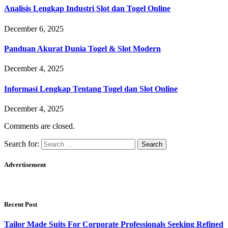
Analisis Lengkap Industri Slot dan Togel Online
December 6, 2025
Panduan Akurat Dunia Togel & Slot Modern
December 4, 2025
Informasi Lengkap Tentang Togel dan Slot Online
December 4, 2025
Comments are closed.
Search for:
Advertisement
Recent Post
Tailor Made Suits For Corporate Professionals Seeking Refined