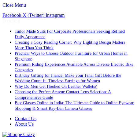
Close Menu
Facebook
X (Twitter)
Instagram
Trending
Tailor Made Suits For Corporate Professionals Seeking Refined
Daily Appearance
Creating a Cozy Reading Corner: Why Lighting Design Matters
More Than You Think
Practical Ways to Choose Outdoor Furniture for Urban Homes in
Singapore
Premium Riding Experiences Available Across Diverse Electric Bike
Categories
Birthday Gifting for Fiancé: Make your Final Gift Before the
Wedding Count ft. Timeless Earrings for Women
Why Do Men Get Hooked On Leather Wallets?
Choosing the Perfect Acuvue Contact Lens Selection: A
Comprehensive Guide
Buy Glasses Online in India: The Ultimate Guide to Online Eyewear
Shopping & Smart Ray-Ban Camera Glasses
Contact Us
About Us