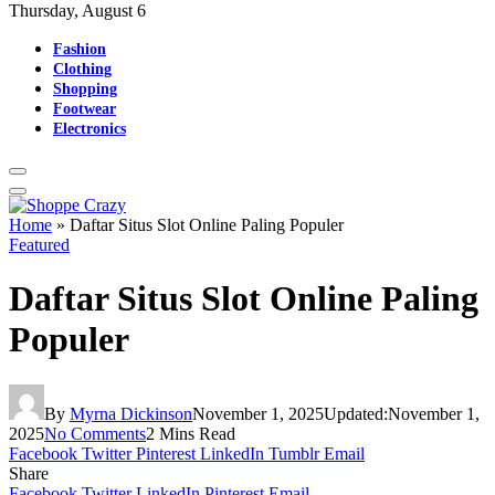
Thursday, August 6
Fashion
Clothing
Shopping
Footwear
Electronics
Home
»
Daftar Situs Slot Online Paling Populer
Featured
Daftar Situs Slot Online Paling
Populer
By
Myrna Dickinson
November 1, 2025
Updated:
November 1,
2025
No Comments
2 Mins Read
Facebook
Twitter
Pinterest
LinkedIn
Tumblr
Email
Share
Facebook
Twitter
LinkedIn
Pinterest
Email