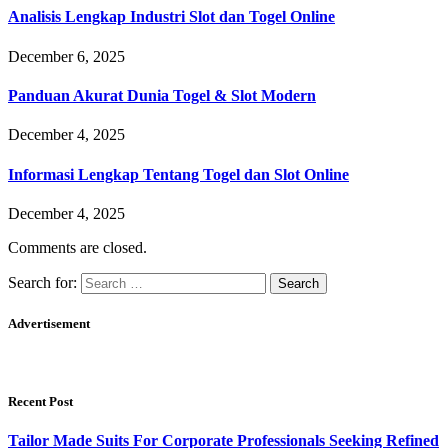
Analisis Lengkap Industri Slot dan Togel Online
December 6, 2025
Panduan Akurat Dunia Togel & Slot Modern
December 4, 2025
Informasi Lengkap Tentang Togel dan Slot Online
December 4, 2025
Comments are closed.
Search for:
Advertisement
Recent Post
Tailor Made Suits For Corporate Professionals Seeking Refined