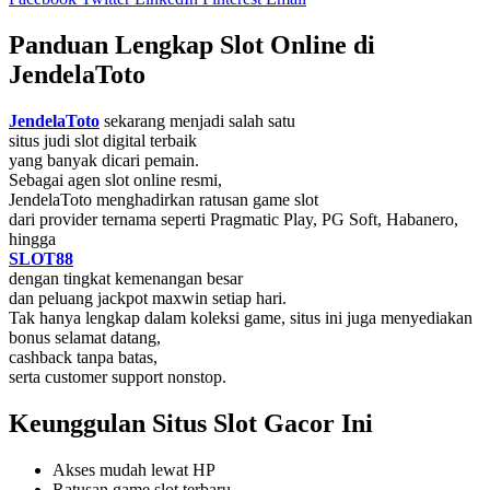
Panduan Lengkap Slot Online di
JendelaToto
JendelaToto
sekarang menjadi salah satu
situs judi slot digital terbaik
yang banyak dicari pemain.
Sebagai agen slot online resmi,
JendelaToto menghadirkan ratusan game slot
dari provider ternama seperti Pragmatic Play, PG Soft, Habanero,
hingga
SLOT88
dengan tingkat kemenangan besar
dan peluang jackpot maxwin setiap hari.
Tak hanya lengkap dalam koleksi game, situs ini juga menyediakan
bonus selamat datang,
cashback tanpa batas,
serta customer support nonstop.
Keunggulan Situs Slot Gacor Ini
Akses mudah lewat HP
Ratusan game slot terbaru