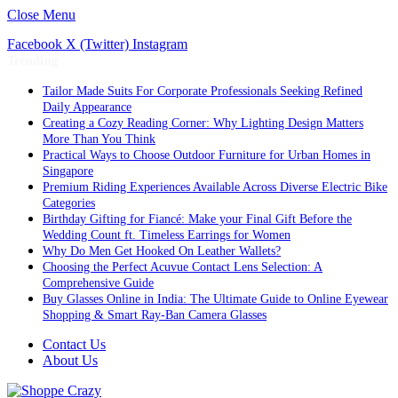
Close Menu
Facebook
X (Twitter)
Instagram
Trending
Tailor Made Suits For Corporate Professionals Seeking Refined
Daily Appearance
Creating a Cozy Reading Corner: Why Lighting Design Matters
More Than You Think
Practical Ways to Choose Outdoor Furniture for Urban Homes in
Singapore
Premium Riding Experiences Available Across Diverse Electric Bike
Categories
Birthday Gifting for Fiancé: Make your Final Gift Before the
Wedding Count ft. Timeless Earrings for Women
Why Do Men Get Hooked On Leather Wallets?
Choosing the Perfect Acuvue Contact Lens Selection: A
Comprehensive Guide
Buy Glasses Online in India: The Ultimate Guide to Online Eyewear
Shopping & Smart Ray-Ban Camera Glasses
Contact Us
About Us