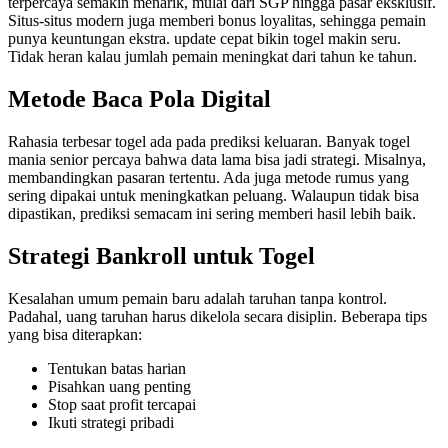
terpercaya semakin menarik, mulai dari SGP hingga pasar eksklusif.
Situs-situs modern juga memberi bonus loyalitas, sehingga pemain
punya keuntungan ekstra. update cepat bikin togel makin seru.
Tidak heran kalau jumlah pemain meningkat dari tahun ke tahun.
Metode Baca Pola Digital
Rahasia terbesar togel ada pada prediksi keluaran. Banyak togel
mania senior percaya bahwa data lama bisa jadi strategi. Misalnya,
membandingkan pasaran tertentu. Ada juga metode rumus yang
sering dipakai untuk meningkatkan peluang. Walaupun tidak bisa
dipastikan, prediksi semacam ini sering memberi hasil lebih baik.
Strategi Bankroll untuk Togel
Kesalahan umum pemain baru adalah taruhan tanpa kontrol.
Padahal, uang taruhan harus dikelola secara disiplin. Beberapa tips
yang bisa diterapkan:
Tentukan batas harian
Pisahkan uang penting
Stop saat profit tercapai
Ikuti strategi pribadi